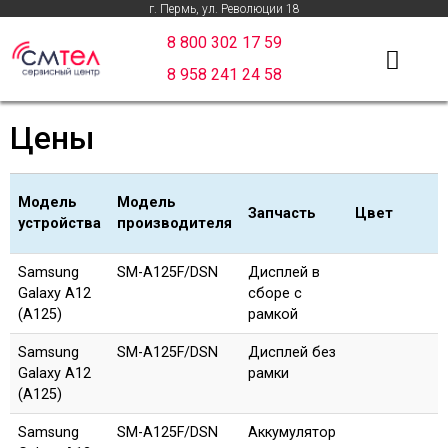
г. Пермь, ул. Революции 18
8 800 302 17 59
8 958 241 24 58
Цены
Модель
Модель
Запчасть
Цвет
устройства
производителя
Модель
Модель
Запчасть
Цвет
Samsung
SM-A125F/DSN
Дисплей в
устройства
производителя
Galaxy A12
сборе с
(A125)
рамкой
Samsung
SM-A125F/DSN
Дисплей без
Galaxy A12
рамки
(A125)
Samsung
SM-A125F/DSN
Аккумулятор